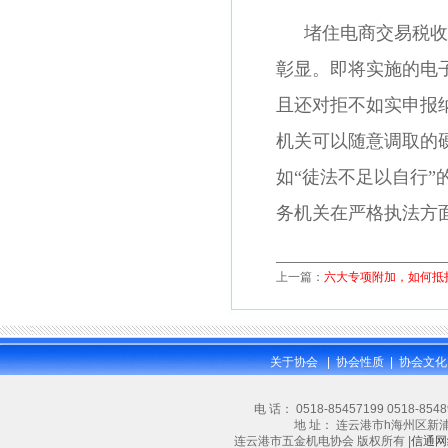
堵住电商交易税收
彰显。即将实施的电
且还对拒不如实申报
机关可以随意调取的
如
“徒法不足以自行
务机关在严格执法方
上一篇：
六大专项附加，如何抵扣
关于协会
|
协会性质
|
协会文化
电 话： 0518-85457199 0518-854
地 址： 连云港市h海州区新浦大道林
连云港市五金机电协会 版权所有 |
信通网